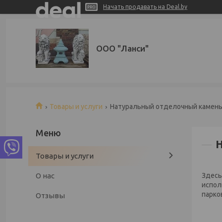
Начать продавать на Deal.by
ООО "Ланси"
Товары и услуги
Натуральный отделочный камен
Товары и услуги
О нас
Здесь
испол
парко
Отзывы