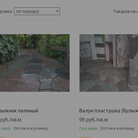
лыжник пиленый
Валун пластушка (булыж
руб.
/кв.м
98
руб.
/кв.м
 заказ
Оптом и в розницу
Под заказ
Оптом и в розницу