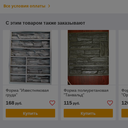
Все условия оплаты
С этим товаром также заказывают
Форма "Известняковая
Форма полиуретановая
Фо
груда"
"Танвальд"
"Ор
168
115
12
руб.
руб.
Купить
Купить