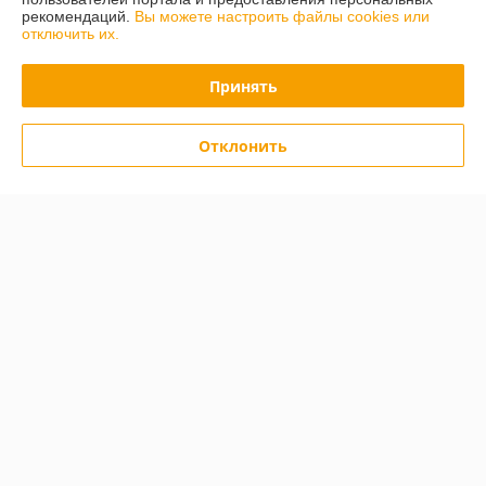
рекомендаций.
Вы можете настроить файлы cookies или
г. Минск
отключить их.
Минск, ул. Уручская 19, пав. 55 (нижняя парковка) , Минск,
Беларусь
Принять
Контакты
Сегодня работает с 10:00 до 13:00
Отклонить
Показать весь график работы
Отзывы о магазине
21 отзыва за всё время
Поляков Кирилл
19.07.2026
Отлично
Владислав
05.03.2026
Отлично
Искали пошаговые плиты для дорожек. Оказался самый большой 