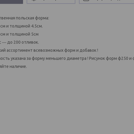
твенная польская форма:
5см и толщиной 4.5см.
0см и толщиной 5см
с ― до 200 отливок.
ий ассортимент всевозможных форм и добавок !
ость указана за форму меньшего диаметра ! Рисунок форм ф250 и ф
яйте наличие.