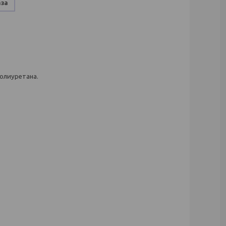
аза
олиуретана.