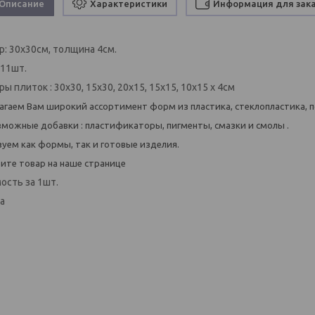
Описание
Характеристики
Информация для зак
р: 30х30см, толщина 4см.
 11шт.
ы плиток : 30х30, 15х30, 20х15, 15х15, 10х15 х 4см
агаем Вам широкий ассортимент форм из пластика, стеклопластика, п
зможные добавки : пластификаторы, пигменты, смазки и смолы .
зуем как формы, так и готовые изделия.
ите товар на наше странице
ость за 1шт.
а