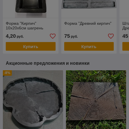
Форма "Кирпич"
Форма "Древний кирпич"
Шта
10х20х6см шагрень
Дре
4,20
75
45
руб.
руб.
Купить
Купить
Акционные предложения и новинки
-8%