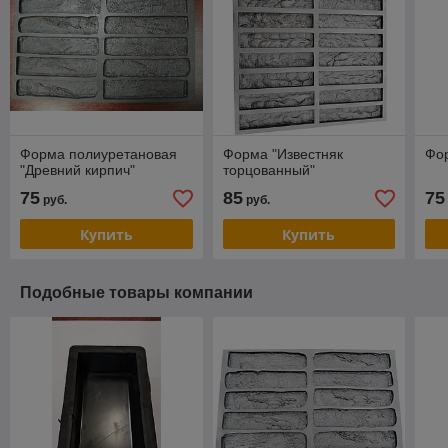
Форма полиуретановая
Форма "Известняк
Фор
"Древний кирпич"
торцованный"
75
85
75
руб.
руб.
Купить
Купить
Подобные товары компании