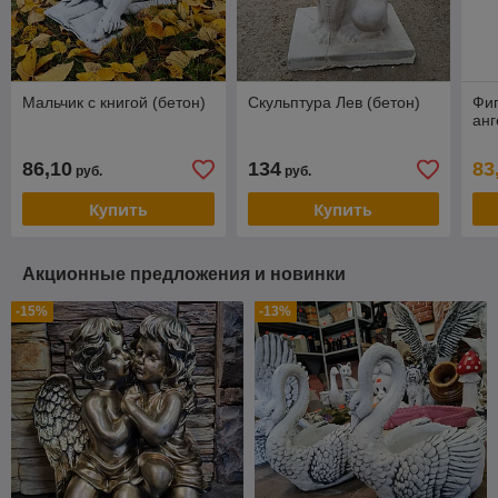
Мальчик с книгой (бетон)
Скульптура Лев (бетон)
Фиг
анг
86,10
134
83
руб.
руб.
Купить
Купить
Акционные предложения и новинки
-15%
-13%