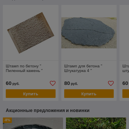
Штамп по бетону "
Штамп для бетона "
Шта
Пиленный камень "
Штукатурка 4 "
шту
60
80
60
руб.
руб.
Купить
Купить
Акционные предложения и новинки
-8%