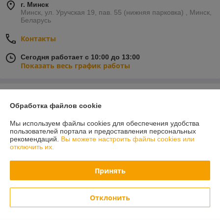
г. Минск
Минск, ул. Уручская 19, пав. 55 (нижняя парковка) , Минск,
Беларусь
Контакты
Сегодня работает с 10:00 до 13:00
Показать весь график работы
Отзывы о магазине
Обработка файлов cookie
21 отзыва за всё время
Мы используем файлы cookies для обеспечения удобства
пользователей портала и предоставления персональных
Поляков Кирилл
19.07.2026
рекомендаций.
Вы можете настроить файлы cookies или
отключить их.
Отлично
Принять
Владислав
05.03.2026
Отлично
Отклонить
Искали пошаговые плиты для дорожек. Оказался самый большой 