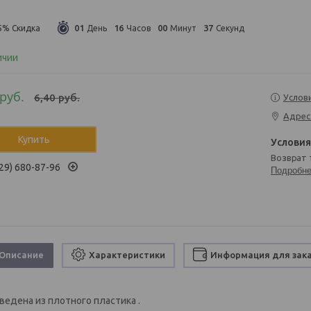
0
1
1
6
0
0
3
6
5%
День
Часов
Минут
Секунд
ичии
руб.
6,40
руб.
Услов
Адрес
Купить
возврат
29) 680-87-96
Подробн
Описание
Характеристики
Информация для зак
ведена из плотного пластика .