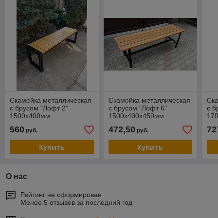
Скамейка металлическая
Скамейка металлическая
Ск
с брусом "Лофт 2"
с брусом "Лофт 6"
с б
1500х400мм
1500х400х450мм
17
560
472,50
72
руб.
руб.
Купить
Купить
О нас
Рейтинг не сформирован
Менее 5 отзывов за последний год