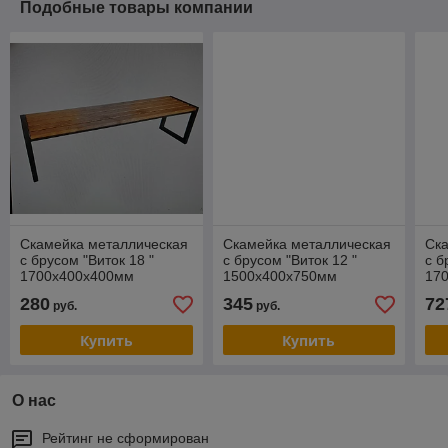
Подобные товары компании
Скамейка металлическая
Скамейка металлическая
Ск
с брусом "Виток 18 "
с брусом "Виток 12 "
с б
1700х400х400мм
1500х400х750мм
17
280
345
72
руб.
руб.
Купить
Купить
О нас
Рейтинг не сформирован