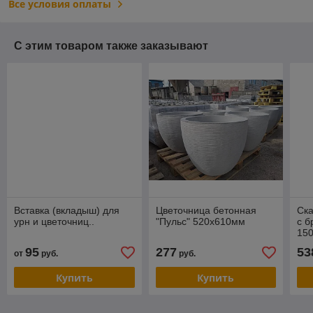
Все условия оплаты
С этим товаром также заказывают
Вставка (вкладыш) для
Цветочница бетонная
Ск
урн и цветочниц..
"Пульс" 520х610мм
с б
15
95
277
53
от
руб.
руб.
Купить
Купить