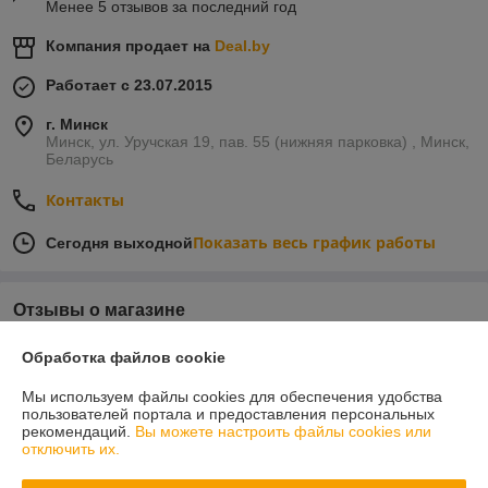
Менее 5 отзывов за последний год
Компания продает на
Deal.by
Работает с 23.07.2015
г. Минск
Минск, ул. Уручская 19, пав. 55 (нижняя парковка) , Минск,
Беларусь
Контакты
Показать весь график работы
Сегодня выходной
Отзывы о магазине
21 отзыва за всё время
Обработка файлов cookie
Мы используем файлы cookies для обеспечения удобства
Поляков Кирилл
19.07.2026
пользователей портала и предоставления персональных
рекомендаций.
Вы можете настроить файлы cookies или
Отлично
отключить их.