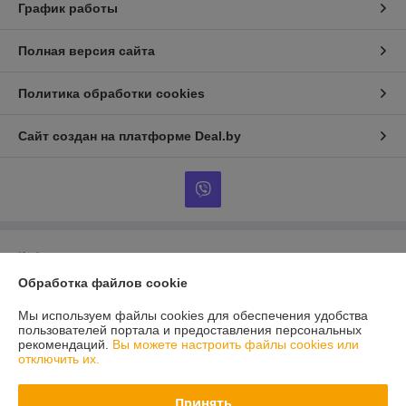
График работы
Полная версия сайта
Политика обработки cookies
Сайт создан на платформе Deal.by
Информация для покупателя
Обработка файлов cookie
Юридическое лицо:
Общество с Ограниченной Ответственностью
"Ланси"
г. Минск, ул. Уручская, 19, пом.1, каб.47
Мы используем файлы cookies для обеспечения удобства
пользователей портала и предоставления персональных
Регистрационный номер ЕГР: 100150772
рекомендаций.
Вы можете настроить файлы cookies или
отключить их.
УНП: 100150772
Регистрационный орган: Минский горисполком
Принять