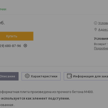
ичии
уб.
Услов
Адрес
Купить
возврат
29) 680-87-96
Подробн
Описание
Характеристики
Информация для зак
оформатная плита произведена из прочного бетона М400.
 используется как элемент подступени.
ованная .