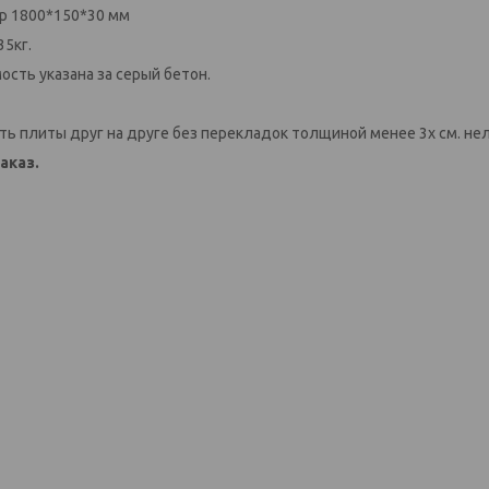
р 1800*150*30 мм
35кг.
ость указана за серый бетон.
ть плиты друг на друге без перекладок толщиной менее 3х см. нел
аказ.