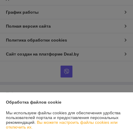
График работы
Полная версия сайта
Политика обработки cookies
Сайт создан на платформе Deal.by
Информация для покупателя
Обработка файлов cookie
Юридическое лицо:
Общество с Ограниченной Ответственностью
"Ланси"
г. Минск, ул. Уручская, 19, пом.1, каб.47
Мы используем файлы cookies для обеспечения удобства
пользователей портала и предоставления персональных
Регистрационный номер ЕГР: 100150772
рекомендаций.
Вы можете настроить файлы cookies или
отключить их.
УНП: 100150772