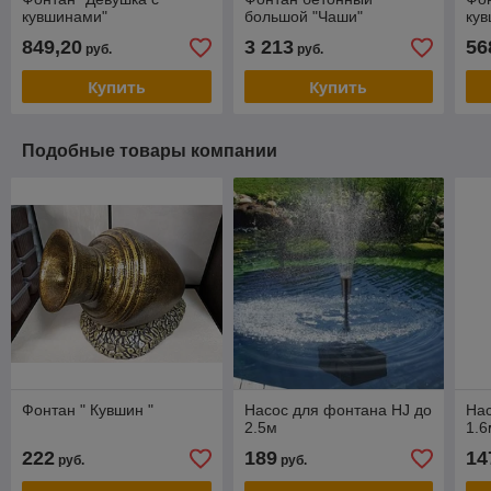
кувшинами"
большой "Чаши"
ку
849,20
3 213
56
руб.
руб.
Купить
Купить
Подобные товары компании
Фонтан " Кувшин "
Насос для фонтана HJ до
Нас
2.5м
1.6
222
189
14
руб.
руб.