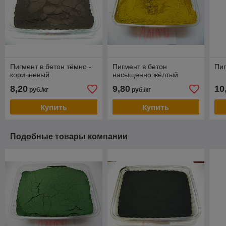
Пигмент в бетон тёмно -
Пигмент в бетон
Пиг
коричневый
насыщенно жёлтый
8,20
9,80
10
руб./кг
руб./кг
Купить
Купить
Подобные товары компании