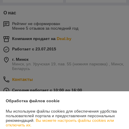
О нас
Рейтинг не сформирован
Менее 5 отзывов за последний год
Компания продает на
Deal.by
Работает с 23.07.2015
г. Минск
Минск, ул. Уручская 19, пав. 55 (нижняя парковка) , Минск,
Беларусь
Контакты
Сегодня работает с 10:00 до 16:00
Показать весь график работы
Обработка файлов cookie
Мы используем файлы cookies для обеспечения удобства
Отзывы о магазине
пользователей портала и предоставления персональных
рекомендаций.
Вы можете настроить файлы cookies или
21 отзыва за всё время
отключить их.