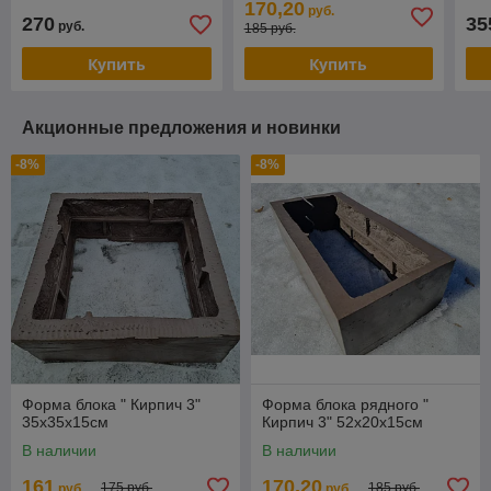
170,20
руб.
270
35
руб.
185 руб.
Купить
Купить
Акционные предложения и новинки
-8%
-8%
Форма блока " Кирпич 3"
Форма блока рядного "
35х35х15см
Кирпич 3" 52х20х15см
В наличии
В наличии
161
170,20
175 руб.
185 руб.
руб.
руб.