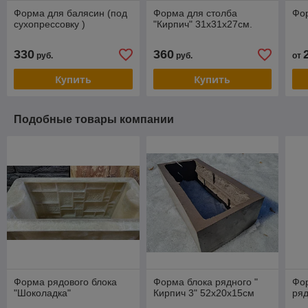
Форма для балясин (под
Форма для столба
Фо
сухопрессовку )
"Кирпич" 31х31х27см.
330
360
руб.
руб.
от
Купить
Купить
Подобные товары компании
Форма рядового блока
Форма блока рядного "
Фор
"Шоколадка"
Кирпич 3" 52х20х15см
ряд