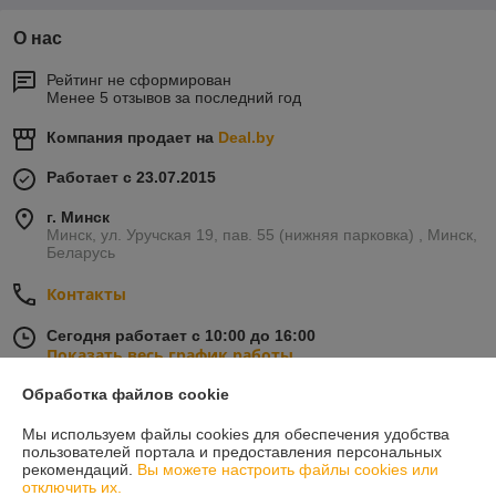
О нас
Рейтинг не сформирован
Менее 5 отзывов за последний год
Компания продает на
Deal.by
Работает с 23.07.2015
г. Минск
Минск, ул. Уручская 19, пав. 55 (нижняя парковка) , Минск,
Беларусь
Контакты
Сегодня работает с 10:00 до 16:00
Показать весь график работы
Обработка файлов cookie
Отзывы о магазине
Мы используем файлы cookies для обеспечения удобства
пользователей портала и предоставления персональных
21 отзыва за всё время
рекомендаций.
Вы можете настроить файлы cookies или
отключить их.