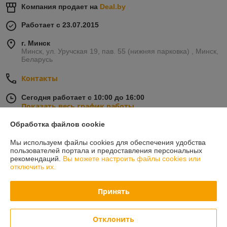
Компания продает на
Deal.by
Работает с 23.07.2015
г. Минск
Минск, ул. Уручская 19, пав. 55 (нижняя парковка) , Минск,
Беларусь
Контакты
Сегодня работает с 10:00 до 16:00
Показать весь график работы
Обработка файлов cookie
Отзывы о магазине
Мы используем файлы cookies для обеспечения удобства
пользователей портала и предоставления персональных
21 отзыва за всё время
рекомендаций.
Вы можете настроить файлы cookies или
отключить их.
Поляков Кирилл
19.07.2026
Принять
Отлично
Отклонить
Владислав
05.03.2026