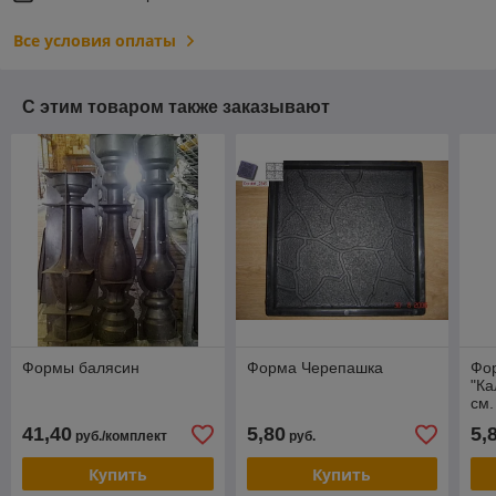
Все условия оплаты
С этим товаром также заказывают
Формы балясин
Форма Черепашка
Фо
"Ка
см.
41,40
5,80
5,
руб./комплект
руб.
Купить
Купить