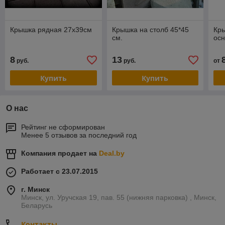
Крышка рядная 27х39см
Крышка на столб 45*45
Кры
см.
ос
8
13
руб.
руб.
от
Купить
Купить
О нас
Рейтинг не сформирован
Менее 5 отзывов за последний год
Компания продает на
Deal.by
Работает с 23.07.2015
г. Минск
Минск, ул. Уручская 19, пав. 55 (нижняя парковка) , Минск,
Беларусь
Контакты