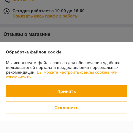
Сегодня работает с 10:00 до 16:00
Показать весь график работы
Отзывы о магазине
21 отзыва за всё время
Обработка файлов cookie
Поляков Кирилл
19.07.2026
Мы используем файлы cookies для обеспечения удобства
пользователей портала и предоставления персональных
Отлично
рекомендаций.
Вы можете настроить файлы cookies или
отключить их.
Владислав
05.03.2026
Принять
Отлично
Искали пошаговые плиты для дорожек. Оказался самый большой 
Отклонить
ассортимент что нашли в интернете. Хорошие цены, быстро. Могут 
хоть что-то подсказать и посоветовать в отличии от других фирм.
Показать все отзывы