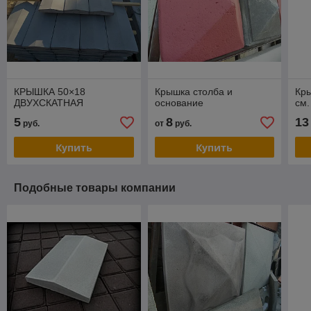
КРЫШКА 50×18
Крышка столба и
Кры
ДВУХСКАТНАЯ
основание
см.
5
8
13
руб.
от
руб.
Купить
Купить
Подобные товары компании